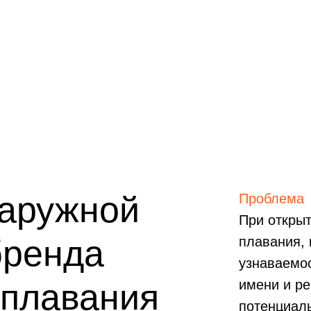
аружной
Проблема
При открыт
бренда
плавания, 
узнаваемос
 плавания
имени и ре
потенциаль