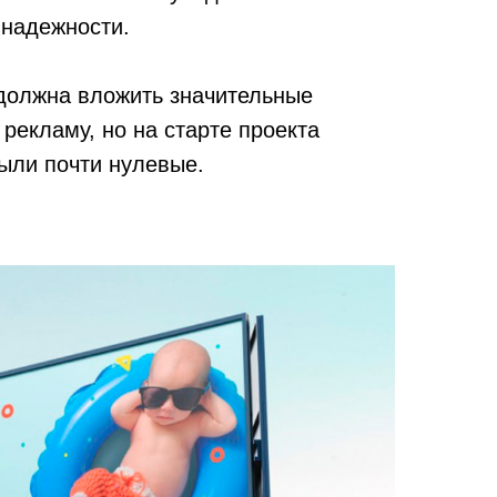
 надежности.
должна вложить значительные
 рекламу, но на старте проекта
ыли почти нулевые.
Проан
нужной
позици
подход
низкий
Однако
женску
маршру